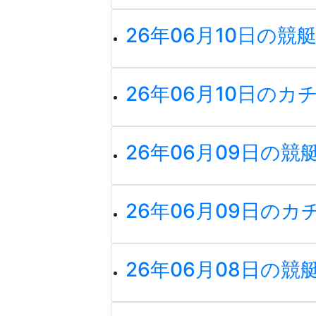
26年06月10日の競
26年06月10日の
26年06月09日の競
26年06月09日の
26年06月08日の競