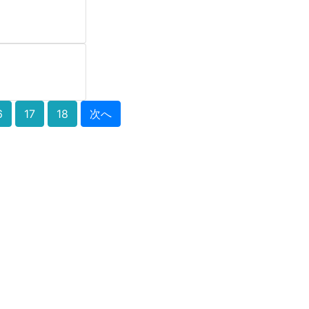
6
17
18
次へ