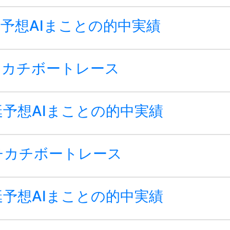
艇予想AIまことの的中実績
カチカチボートレース
艇予想AIまことの的中実績
カチカチボートレース
艇予想AIまことの的中実績