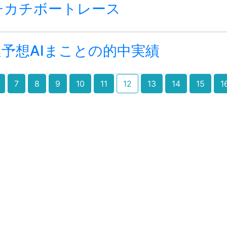
カチカチボートレース
艇予想AIまことの的中実績
7
8
9
10
11
12
13
14
15
1