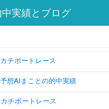
的中実績とブログ
カチカチボートレース
艇予想AIまことの的中実績
カチカチボートレース