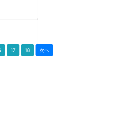
6
17
18
次へ