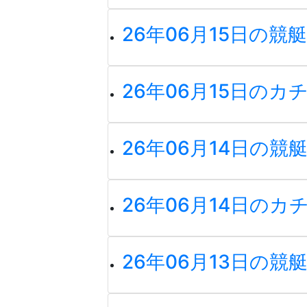
26年06月15日の競
26年06月15日の
26年06月14日の競
26年06月14日の
26年06月13日の競