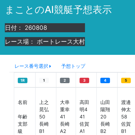
まことのAI競艇予想表示
日付： 260808
レース場： ボートレース大村
レース番号選択
予想トップ
1R
1
2
3
4
5
名前
上之
大串
高田
山田
渡邊
晃弘
重幸
明4
陽翔
伸太
年齢
50
41
41
20
58
支部
長崎
長崎
佐賀
長崎
佐賀
級
B1
A2
A1
B2
B1