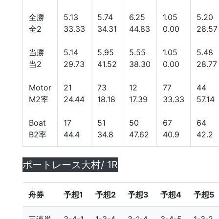
全勝
5.13
5.74
6.25
1.05
5.20
全2
33.33
34.31
44.83
0.00
28.57
当勝
5.14
5.95
5.55
1.05
5.48
当2
29.73
41.52
38.30
0.00
28.77
Motor
21
73
12
77
44
M2率
24.44
18.18
17.39
33.33
57.14
Boat
17
51
50
67
64
B2率
44.4
34.8
47.62
40.9
42.2
ボートレース大村/ 1R
舟券
予想1
予想2
予想3
予想4
予想5